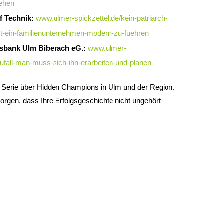
gehen
f Technik:
www.ulmer-spickzettel.de/kein-patriarch-
st-ein-familienunternehmen-modern-zu-fuehren
ksbank Ulm Biberach eG.:
www.ulmer-
-zufall-man-muss-sich-ihn-erarbeiten-und-planen
n Serie über Hidden Champions in Ulm und der Region.
rgen, dass Ihre Erfolgsgeschichte nicht ungehört