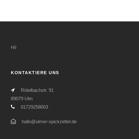
Hi!
KONTAKTIERE UNS
Rötelbachstr. 91
89079 Ulm
01729258003
hallo@ulmer-spickzettel.de