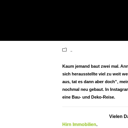
So wohnt Anna
_
Kaum jemand baut zwei mal. Ann
sich herausstellte viel zu weit w
aus, tat es dann aber doch“, mei
nochmal neu gebaut. In Instagr
eine Bau- und Deko-Reise.
Vielen D
Hirn Immobilien
.