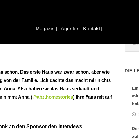
Magazin |
Agentur |
Kontakt |
DIE L
a schon. Das erste Haus war zwar schön, aber wie
eg von der Familie. „Ich dachte das macht mir nichts
Ein
nt Anna. Also haben sie das Haus verkauft und
mit
am nimmt Anna (
@abz.homestories
) ihre Fans mit auf
bal
ank an den Sponsor den Interviews:
Der
auf