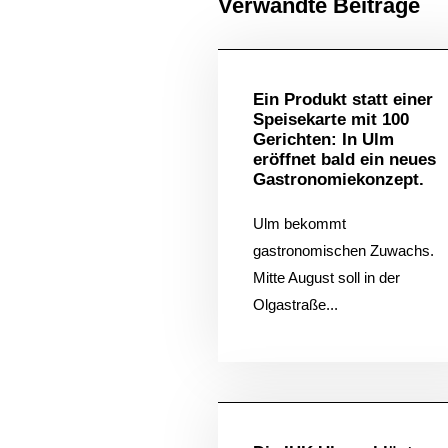
Verwandte Beiträge
Allgem
Ein Produkt statt einer
Speisekarte mit 100
Gerichten: In Ulm
eröffnet bald ein neues
Gastronomiekonzept.
Ulm bekommt
gastronomischen Zuwachs.
Mitte August soll in der
Olgastraße...
Allgem