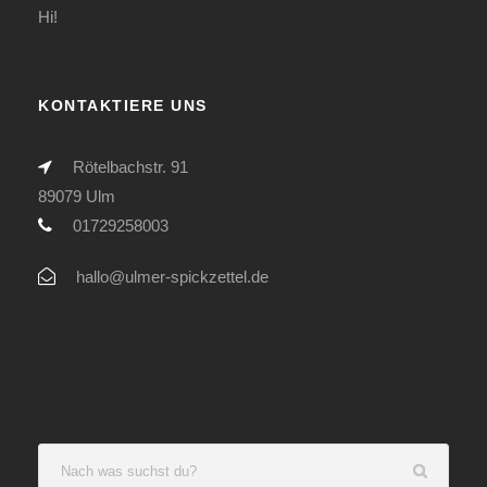
Hi!
KONTAKTIERE UNS
Rötelbachstr. 91
89079 Ulm
01729258003
hallo@ulmer-spickzettel.de