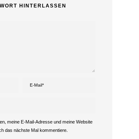
Speisekarte mit 100
TWORT HINTERLASSEN
Gerichten: In Ulm
eröffnet bald ein neues
Gastronomiekonzept.
27. Juli 2026
Der teuerste
Quadratmeter Ulms liegt
auf dem Friedhof
26. Juli 2026
Die IHK Ulm schlägt
Alarm. Der Wirtschaft
geht die Luft aus.
24. Juli 2026
n, meine E-Mail-Adresse und meine Website
ich das nächste Mal kommentiere.