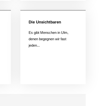
ein
Allgemein
Die Unsichtbaren
Es gibt Menschen in Ulm,
denen begegnen wir fast
KONTAKTIERE UNS
jeden...
Rötelbachstr. 91
89079 Ulm
01729258003
hallo@ulmer-
DIE LETZTEN ARTIKEL:
spickzettel.de
Ein Produkt statt einer