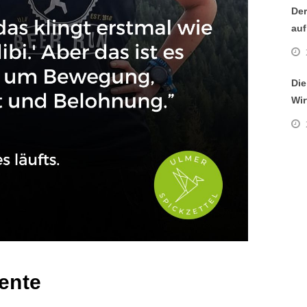
Der
auf
Die
Wir
ente