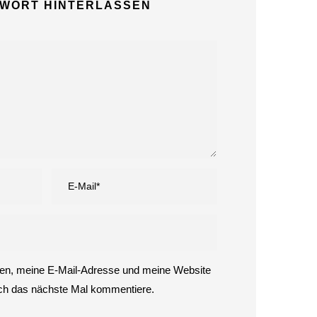
neues
TWORT HINTERLASSEN
Gastronomiek
onzept.
27. Juli
2026
Der teuerste
Quadratmeter Ulms liegt
auf dem Friedhof
26. Juli 2026
Die IHK Ulm schlägt
Alarm. Der Wirtschaft
geht die Luft aus.
24. Juli 2026
n, meine E-Mail-Adresse und meine Website
ich das nächste Mal kommentiere.