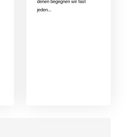
denen begegnen wir fast
jeden...
KONTAKTIERE UNS
Rötelbachstr. 91
89079 Ulm
01729258003
hallo@ulmer-
DIE LETZTEN ARTIKEL:
spickzettel.de
Ein Produkt
statt einer
Speisekarte
mit 100
Gerichten: In
Ulm eröffnet
bald ein