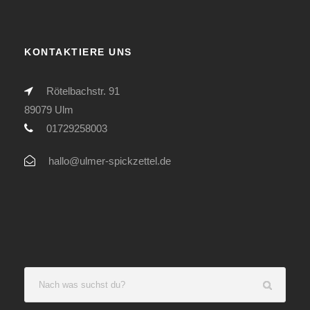
KONTAKTIERE UNS
Rötelbachstr. 91
89079 Ulm
01729258003
hallo@ulmer-spickzettel.de