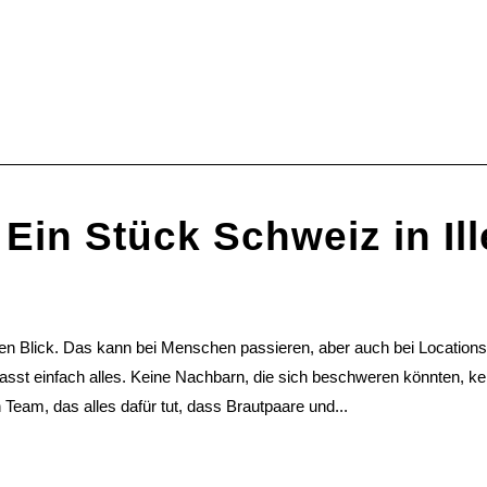
 Ein Stück Schweiz in Il
KONTAKTIERE UNS
Rötelbachstr. 91
89079 Ulm
en Blick. Das kann bei Menschen passieren, aber auch bei Locations.
01729258003
passt einfach alles. Keine Nachbarn, die sich beschweren könnten, k
 Team, das alles dafür tut, dass Brautpaare und...
hallo@ulmer-
DIE LETZTEN ARTIKEL:
spickzettel.de