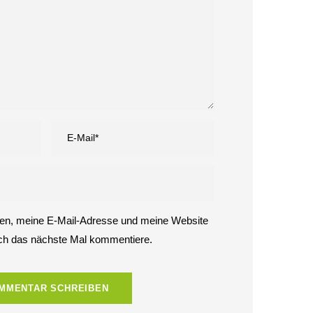
Quadratmeter
Ulms liegt auf
dem Friedhof
26. Juli
2026
Die IHK Ulm
schlägt Alarm.
Der Wirtschaft
geht die Luft
aus.
24. Juli
2026
n, meine E-Mail-Adresse und meine Website
ich das nächste Mal kommentiere.
GL
ME
ÜBER
IMPRESSUM