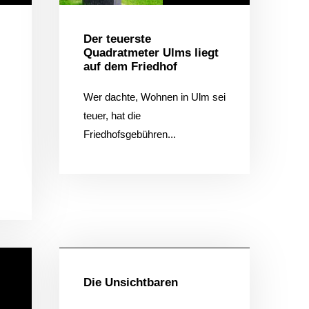
Der teuerste
Quadratmeter Ulms liegt
auf dem Friedhof
Wer dachte, Wohnen in Ulm sei
teuer, hat die
Friedhofsgebühren...
Allgemein
KONTAKTIERE UNS
Rötelbachstr. 91
Die Unsichtbaren
89079 Ulm
01729258003