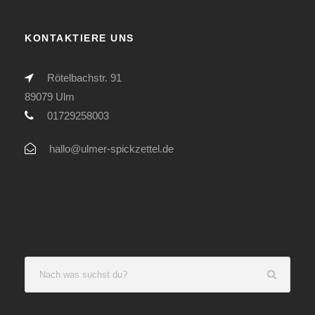
KONTAKTIERE UNS
Rötelbachstr. 91
89079 Ulm
01729258003
hallo@ulmer-spickzettel.de