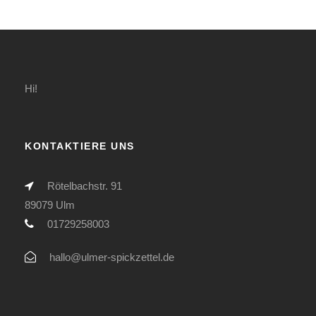
Hi!
KONTAKTIERE UNS
Rötelbachstr. 91
89079 Ulm
01729258003
hallo@ulmer-spickzettel.de