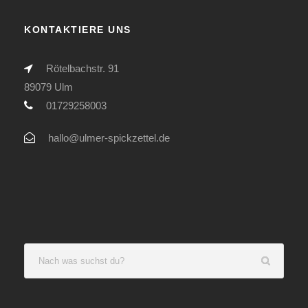
KONTAKTIERE UNS
Rötelbachstr. 91
89079 Ulm
01729258003
hallo@ulmer-spickzettel.de