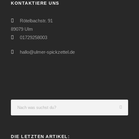
KONTAKTIERE UNS
Rötelbachstr. 91
89079 Ulm
01729258003
hallo@ulmer-spickzettel.de
DIE LETZTEN ARTIKEL: