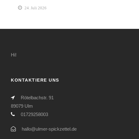
24. Juli 2026
Hi!
KONTAKTIERE UNS
Rötelbachstr. 91
89079 Ulm
01729258003
hallo@ulmer-spickzettel.de