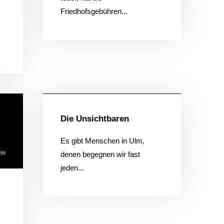
Friedhofsgebühren...
Allgemein
KONTAKTIERE UNS
Rötelbachstr. 91
Die Unsichtbaren
89079 Ulm
01729258003
Es gibt Menschen in Ulm,
ein
denen begegnen wir fast
hallo@ulmer-
DIE LETZTEN ARTIKEL:
jeden...
spickzettel.de
Ein Produkt
statt einer
Speisekarte