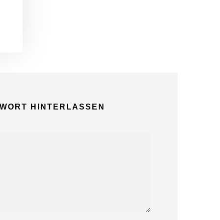
mit 100
Gerichten: In
Ulm eröffnet
bald ein
neues
Gastronomiek
onzept.
27. Juli
TWORT HINTERLASSEN
2026
Der teuerste
Quadratmeter
Ulms liegt auf
dem Friedhof
26. Juli
2026
Die IHK Ulm