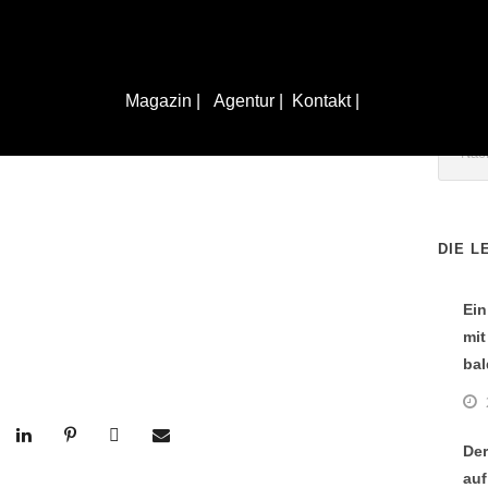
Magazin |
Agentur |
Kontakt |
: Es begann mit einer
DIE L
Ein
mit
bal
Der
auf