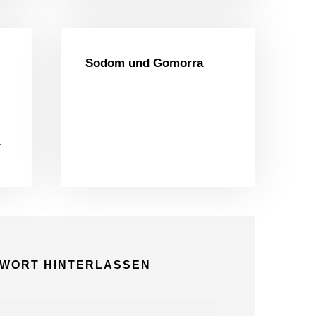
ein
Ulmer Spickzettel
Sodom und Gomorra
KONTAKTIERE UNS
Rötelbachstr. 91
89079 Ulm
.
01729258003
hallo@ulmer-
DIE LETZTEN ARTIKEL:
spickzettel.de
Ein Produkt statt einer
Speisekarte mit 100
TWORT HINTERLASSEN
Gerichten: In Ulm
eröffnet bald ein neues
Gastronomiekonzept.