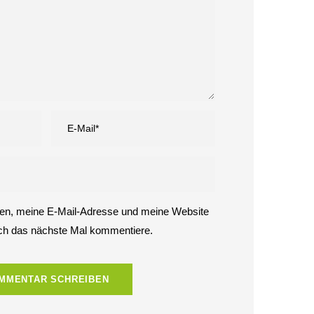
27. Juli 2026
Der teuerste
Quadratmeter Ulms liegt
auf dem Friedhof
26. Juli 2026
Die IHK Ulm schlägt
Alarm. Der Wirtschaft
geht die Luft aus.
24. Juli 2026
n, meine E-Mail-Adresse und meine Website
ich das nächste Mal kommentiere.
GL
ME
ÜBER
IMPRESSUM