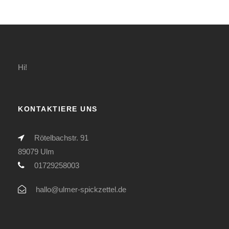
Hi!
KONTAKTIERE UNS
Rötelbachstr. 91
89079 Ulm
01729258003
hallo@ulmer-spickzettel.de