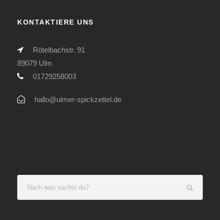
KONTAKTIERE UNS
Rötelbachstr. 91
89079 Ulm
01729258003
hallo@ulmer-spickzettel.de