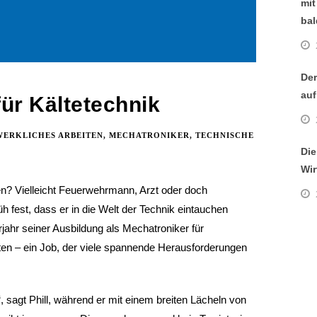
mit
bal
Der
auf
ür Kältetechnik
ERKLICHES ARBEITEN
,
MECHATRONIKER
,
TECHNISCHE
Die
Wir
n? Vielleicht Feuerwehrmann, Arzt oder doch
üh fest, dass er in die Welt der Technik eintauchen
rjahr seiner Ausbildung als Mechatroniker für
ten – ein Job, der viele spannende Herausforderungen
“, sagt Phill, während er mit einem breiten Lächeln von