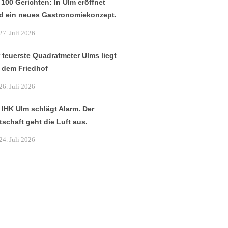
 100 Gerichten: In Ulm eröffnet
d ein neues Gastronomiekonzept.
27. Juli 2026
 teuerste Quadratmeter Ulms liegt
 dem Friedhof
26. Juli 2026
 IHK Ulm schlägt Alarm. Der
tschaft geht die Luft aus.
24. Juli 2026