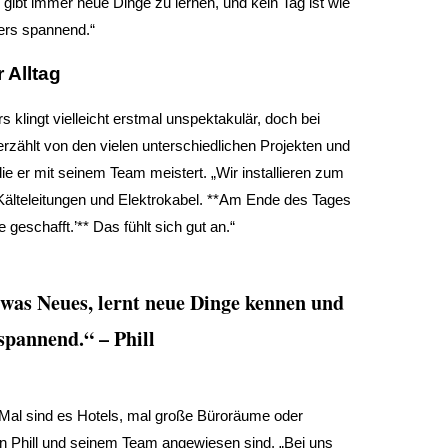
 gibt immer neue Dinge zu lernen, und kein Tag ist wie
ders spannend.“
 Alltag
s klingt vielleicht erstmal unspektakulär, doch bei
erzählt von den vielen unterschiedlichen Projekten und
ie er mit seinem Team meistert. „Wir installieren zum
Kälteleitungen und Elektrokabel. **Am Ende des Tages
geschafft.’** Das fühlt sich gut an.“
was Neues, lernt neue Dinge kennen und
spannend.“ – Phill
ig. Mal sind es Hotels, mal große Büroräume oder
on Phill und seinem Team angewiesen sind. „Bei uns