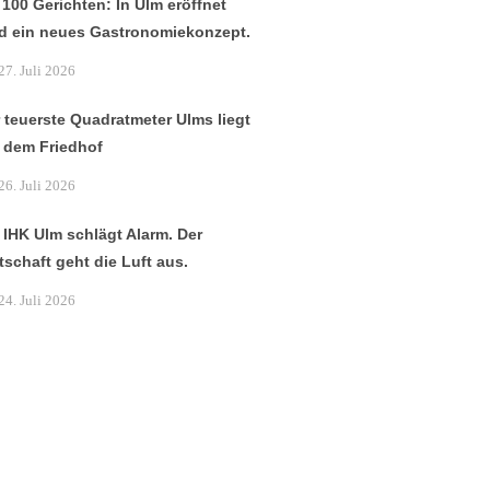
 100 Gerichten: In Ulm eröffnet
d ein neues Gastronomiekonzept.
27. Juli 2026
 teuerste Quadratmeter Ulms liegt
 dem Friedhof
26. Juli 2026
 IHK Ulm schlägt Alarm. Der
tschaft geht die Luft aus.
24. Juli 2026