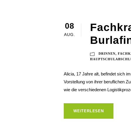
Fachkra
08
AUG.
Burlafi
DRINNEN
,
FACHK
HAUPTSCHULABSCHL
Alicia, 17 Jahre alt, befindet sich i
Vorstellung von ihrer beruflichen Zu
wie die verschiedenen Logistikproz
WEITERLESEN
COPYRIGHT | MATHIAS EI