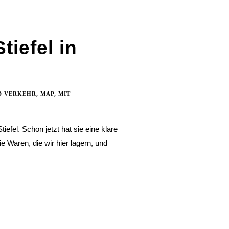
tiefel in
D VERKEHR
,
MAP
,
MIT
tiefel. Schon jetzt hat sie eine klare
ie Waren, die wir hier lagern, und