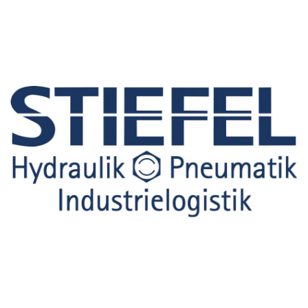
Rötelbachstr. 91
89079 Ulm
01729258003
hallo@ulmer-
DIE LETZTEN ARTIKEL:
spickzettel.de
Ein Produkt
statt einer
Speisekarte
mit 100
Gerichten: In
Ulm eröffnet
bald ein
neues
Gastronomiek
onzept.