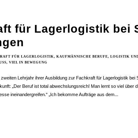
27. Juli
2026
ft für Lagerlogistik bei S
Der teuerste
Quadratmeter Ulms liegt
ngen
auf dem Friedhof
26. Juli 2026
RAFT FÜR LAGERLOGISTIK
,
KAUFMÄNNISCHE BERUFE
,
LOGISTIK UN
USS
,
VIEL IN BEWEGUNG
Die IHK Ulm schlägt
Alarm. Der Wirtschaft
m zweiten Lehrjahr ihrer Ausbildung zur Fachkraft für Lagerlogistik bei S
geht die Luft aus.
kunft: „Der Beruf ist total abwechslungsreich! Man lernt so viel über d
24. Juli 2026
esse ineinandergreifen.“ „Ich bekomme Aufträge aus dem...
GL