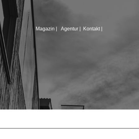
Magazin |
Agentur |
Kontakt |
KONTAKTIERE UNS
Rötelbachstr. 91
89079 Ulm
01729258003
hallo@ulmer-
DIE LETZTEN ARTIKEL:
spickzettel.de
Ein Produkt statt einer
Speisekarte mit 100
Gerichten: In Ulm