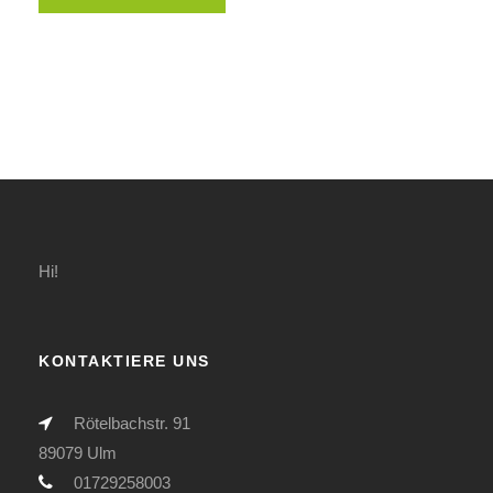
Hi!
KONTAKTIERE UNS
Rötelbachstr. 91
89079 Ulm
01729258003