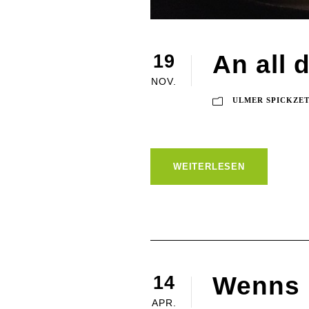
An all 
19
NOV.
ULMER SPICKZE
WEITERLESEN
Wenns m
14
APR.