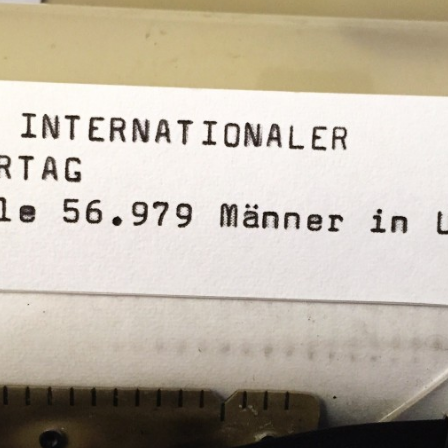
KONTAKTIERE UNS
Rötelbachstr. 91
89079 Ulm
01729258003
hallo@ulmer-
DIE LETZTEN ARTIKEL:
spickzettel.de
Ein Produkt
statt einer
Speisekarte
mit 100
Gerichten: In
Ulm eröffnet