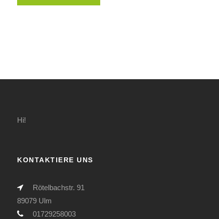
Hi!
KONTAKTIERE UNS
Rötelbachstr. 91
89079 Ulm
01729258003