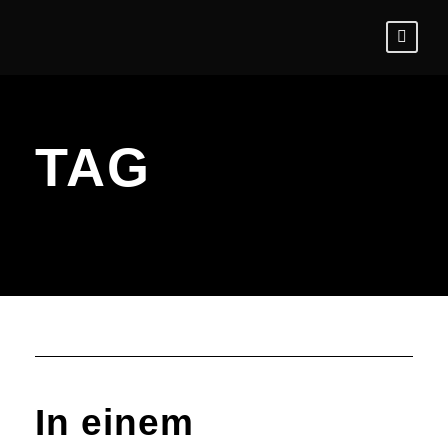
TAG
Platznot
In einem