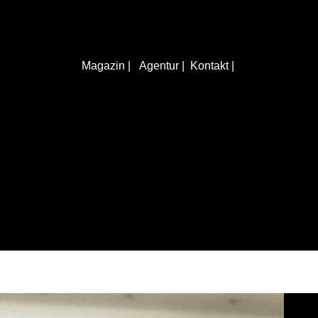
KONTAKTIERE UNS
Magazin |
Agentur |
Kontakt |
Rötelbachstr. 91
89079 Ulm
01729258003
hallo@ulmer-
DIE LETZTEN ARTIKEL:
spickzettel.de
Ein Produkt
statt einer
Speisekarte
mit 100
Gerichten: In