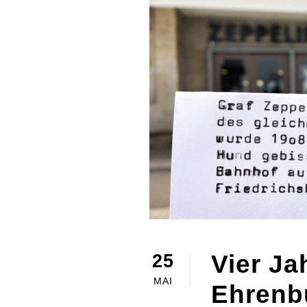
Vier Ja
25
MAI
Ehrenbü