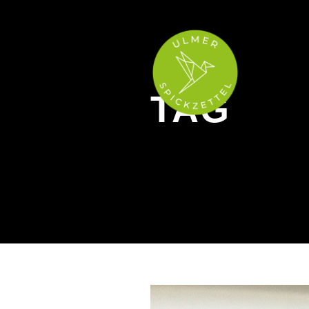
Hi!
TAG
Hund