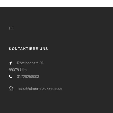
Hi!
KONTAKTIERE UNS
Rötelbachstr. 91
89079 Ulm
01729258003
hallo@ulmer-spickzettel.de