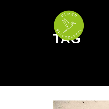
TAG
Fastfertig
Hi!