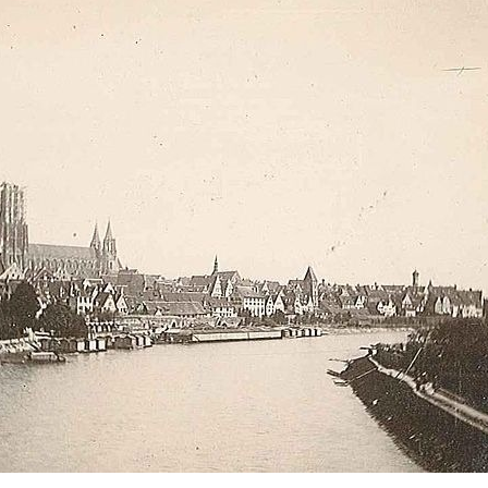
hallo@ulmer-
DIE LETZTEN ARTIKEL:
spickzettel.de
Ein Produkt
statt einer
Speisekarte
mit 100
Gerichten: In
Ulm eröffnet
bald ein
neues
Gastronomiek
onzept.
27. Juli
2026
Der teuerste
Quadratmeter Ulms liegt