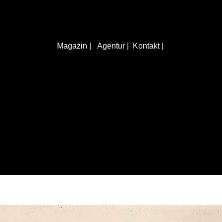
Magazin |
Agentur |
Kontakt |
KONTAKTIERE UNS
Rötelbachstr. 91
89079 Ulm
01729258003