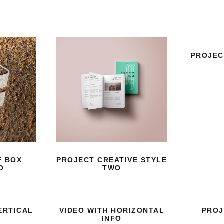
eröffnet bald ein neues
Gastronomiekonzept.
27. Juli 2026
Der teuerste
PROJEC
Quadratmeter Ulms liegt
auf dem Friedhof
26. Juli 2026
Die IHK Ulm schlägt
Alarm. Der Wirtschaft
geht die Luft aus.
F BOX
PROJECT CREATIVE STYLE
24. Juli 2026
O
TWO
ERTICAL
VIDEO WITH HORIZONTAL
PROJ
INFO
GL