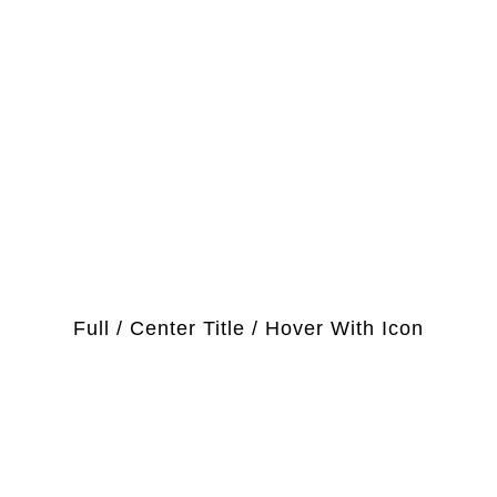
Magazin |
Agentur |
Kontakt |
KONTAKTIERE UNS
Rötelbachstr. 91
Portfolio 5 Column
89079 Ulm
01729258003
Full / Center Title / Hover With Icon
hallo@ulmer-
DIE LETZTEN ARTIKEL:
spickzettel.de
Ein Produkt statt einer
Speisekarte mit 100
Gerichten: In Ulm